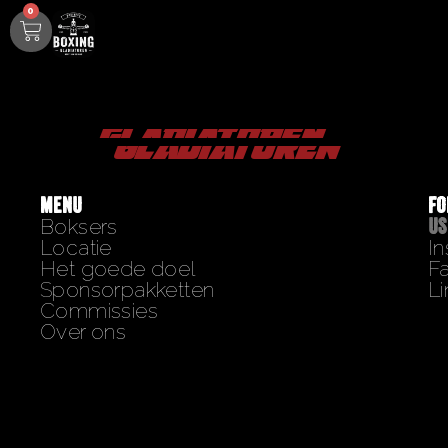
0
gladiatoren
MENU
FO
US
Boksers
Locatie
I
Het goede doel
F
Sponsorpakketten
Li
Commissies
Over ons